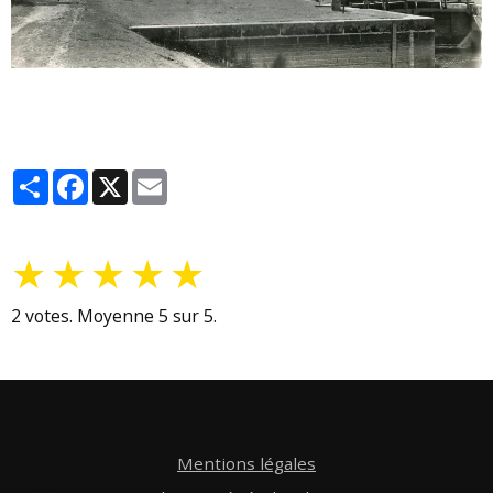
Partager
Facebook
X
Email
★
★
★
★
★
2
votes. Moyenne
5
sur 5.
Mentions légales