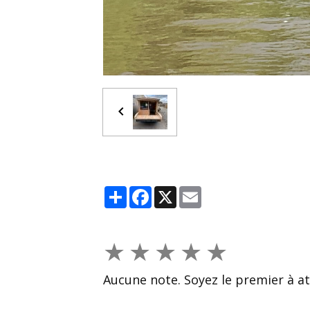
Partager
Facebook
X
Email
★
★
★
★
★
Aucune note. Soyez le premier à at