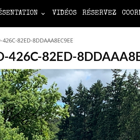
ÉSENTATION
VIDÉOS
RÉSERVEZ
COOR
-426C-82ED-8DDAAA8EC9EE
D-426C-82ED-8DDAAA8