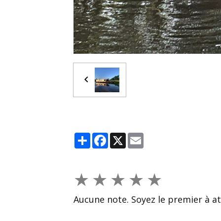
Partager
Facebook
X
Email
★
★
★
★
★
Aucune note. Soyez le premier à at