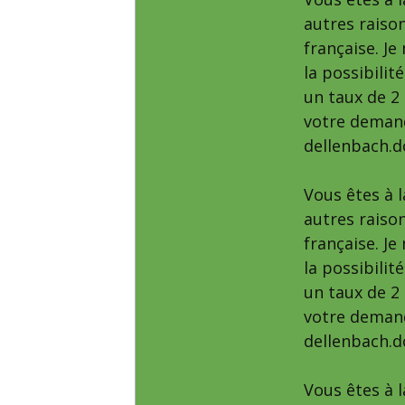
autres raison
française. J
la possibilit
un taux de 2
votre demand
dellenbach.
Vous êtes à 
autres raison
française. J
la possibilit
un taux de 2
votre demand
dellenbach.
Vous êtes à 