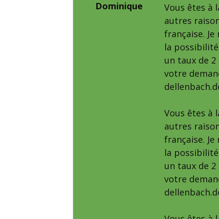
Dominique
Vous êtes à 
autres raison
française. J
la possibilit
un taux de 2
votre demand
dellenbach.
Vous êtes à 
autres raison
française. J
la possibilit
un taux de 2
votre demand
dellenbach.
Vous êtes à 