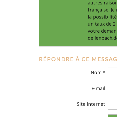
autres raison
française. J
la possibilit
un taux de 2
votre demand
dellenbach.
RÉPONDRE À CE MESSA
Nom
E-mail
Site Internet