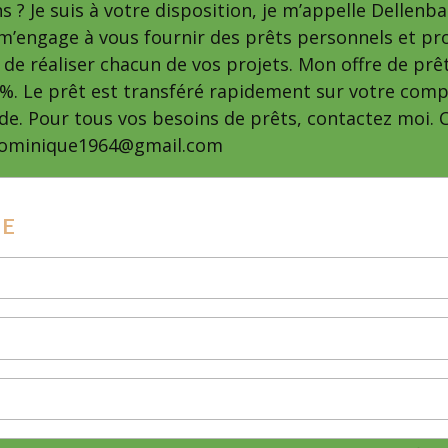
s ? Je suis à votre disposition, je m’appelle Dellen
e m’engage à vous fournir des prêts personnels et pr
é de réaliser chacun de vos projets. Mon offre de prê
 %. Le prêt est transféré rapidement sur votre comp
e. Pour tous vos besoins de prêts, contactez moi. C
dominique1964@gmail.com
GE