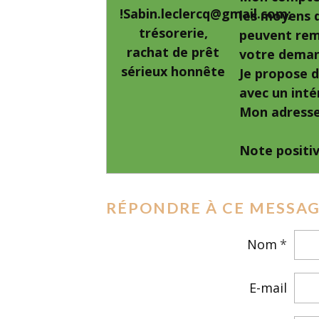
!Sabin.leclercq@gmail.com;
les moyens d
trésorerie,
peuvent remb
rachat de prêt
votre demand
sérieux honnête
Je propose d
avec un inté
Mon adresse
Note positiv
RÉPONDRE À CE MESSA
Nom
E-mail