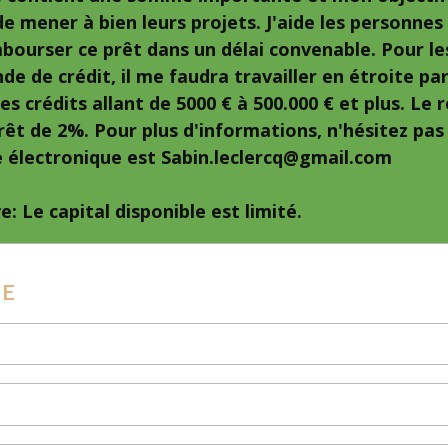
e mener à bien leurs projets. J'aide les personnes
ourser ce prêt dans un délai convenable. Pour le
e de crédit, il me faudra travailler en étroite pa
es crédits allant de 5000 € à 500.000 € et plus. L
rêt de 2%. Pour plus d'informations, n'hésitez pas
 électronique est Sabin.leclercq@gmail.com
e: Le capital disponible est limité.
GE