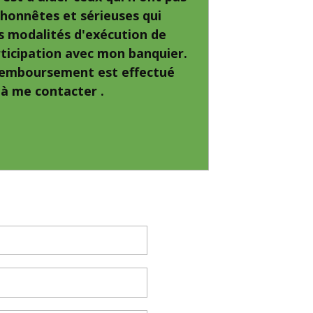
 honnêtes et sérieuses qui
s modalités d'exécution de
rticipation avec mon banquier.
e remboursement est effectué
 à me contacter .