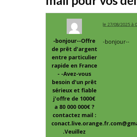
mail pour vos d
le 27/08/2025 à 
-bonjour--Offre
-bonjour--
de prêt d'argent
entre particulier
rapide en France
- -Avez-vous
besoin d'un prêt
sérieux et fiable
j'offre de 1000€
a 80 000 000€ ?
contactez mail :
conact.live.orange.fr.com@gm
.Veuillez