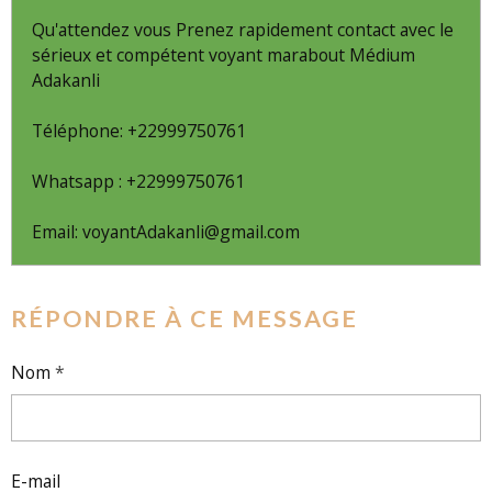
Qu'attendez vous Prenez rapidement contact avec le
sérieux et compétent voyant marabout Médium
Adakanli
Téléphone: +22999750761
Whatsapp : +22999750761
Email: voyantAdakanli@gmail.com
RÉPONDRE À CE MESSAGE
Nom
E-mail